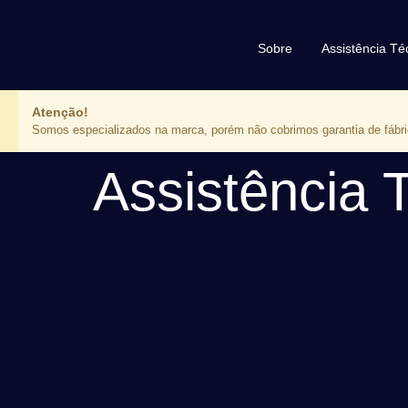
Sobre
Assistência T
Atenção!
Somos especializados na marca, porém não cobrimos garantia de fábri
Assistência T