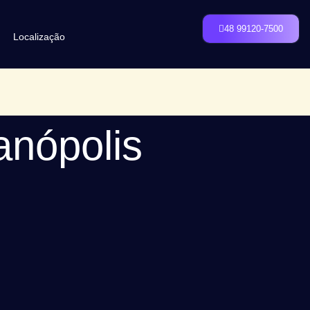
48 99120-7500
Localização
anópolis