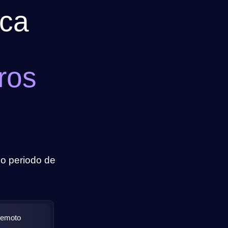
ica
ros
o periodo de
Remoto