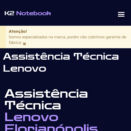
Assistência Téc
Defeitos Co
Atenção!
Somos especializados na marca, porém não cobrimos garantia de
fábrica.
×
Assistência Técnica
Lenovo
Assistência
Técnica
Lenovo
Florianópolis